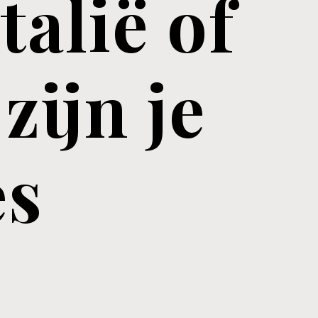
talië of
zijn je
es