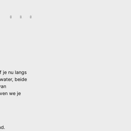
 je nu langs
water, beide
van
even we je
md.