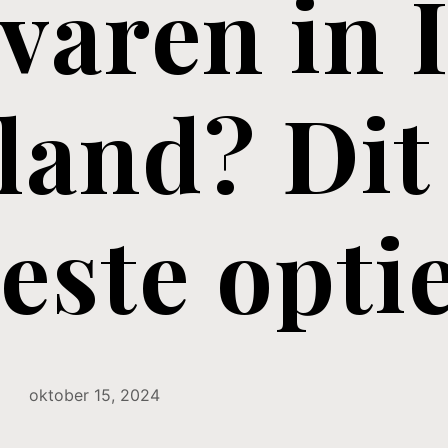
varen in I
and? Dit 
este opti
oktober 15, 2024