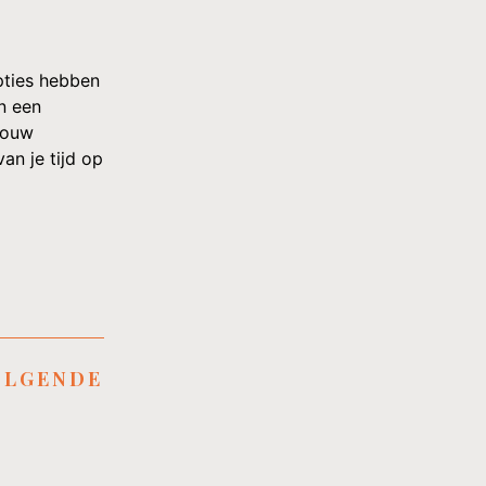
pties hebben
n een
jouw
an je tijd op
OLGENDE