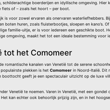
 schilderachtige boerderijen en idyllische omgeving. Hier 
 fiets of – zoals het hoort – per boot.
k is voor zowel ervaren als onervaren waterliefhebbers. Bi
n boten huren, zoals fluisterbootjes, sloepen en kano’s. Of 
ge familie-uitje, er is voor iedereen een geschikte boot. H
ge omgeving, maakt het tot een ideale bestemming voor i
tië tot het Comomeer
n de romantische kanalen van Venetië tot de serene schoonh
e populairste plekken is het
Comomeer
in Noord-Italië. Dit 
ottocht geeft je een spectaculair uitzicht op de luxe vill
zonder Venetië te noemen. Varen in Venetië, met een gondel 
. Het kan echter ook behoorlijk prijzig zijn, en in het hoogs