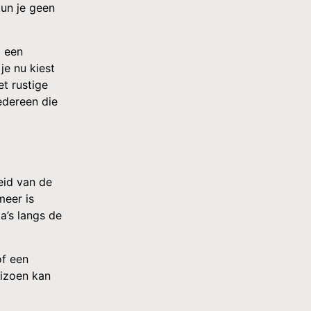
kun je geen
j een
je nu kiest
et rustige
edereen die
eid van de
meer is
a’s langs de
of een
eizoen kan