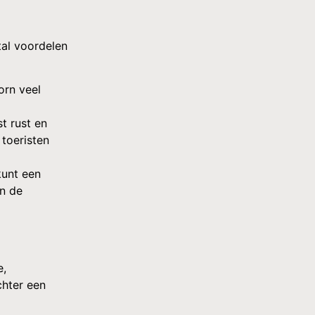
tal voordelen
orn veel
st rust en
 toeristen
kunt een
en de
e,
chter een