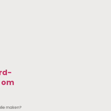
rd-
n om
alie maken?