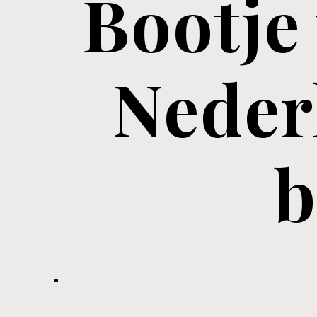
Bootje 
Nederl
b